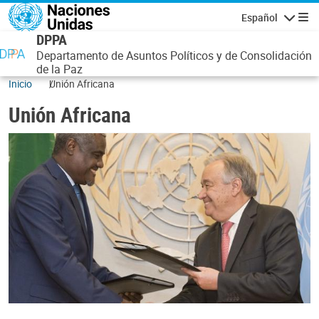
Pasar al contenido principal
Español
Navegaci
DPPA
Departamento de Asuntos Políticos y de Consolidación
de la Paz
Inicio
Unión Africana
Unión Africana